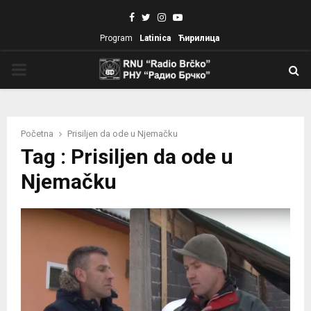
Facebook
Twitter
Instagram
Youtube
Program
Latinica
Ћирилица
PRIMARY
MENU
Početna
Prisiljen da ode u Njemačku
Tag : Prisiljen da ode u
Njemačku