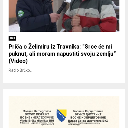
BiH
Priča o Želimiru iz Travnika: “Srce će mi
puknut, ali moram napustiti svoju zemlju”
(Video)
Radio Brčko...