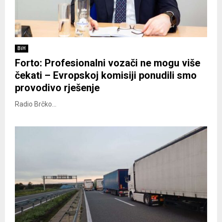
BiH
Forto: Profesionalni vozači ne mogu više
čekati – Evropskoj komisiji ponudili smo
provodivo rješenje
Radio Brčko...