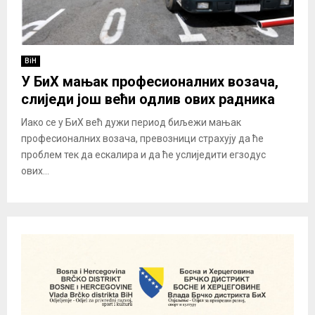
BiH
У БиХ мањак професионалних возача,
слиједи још већи одлив ових радника
Иако се у БиХ већ дужи период биљежи мањак
професионалних возача, превозници страхују да ће
проблем тек да ескалира и да ће услиједити егзодус
ових...