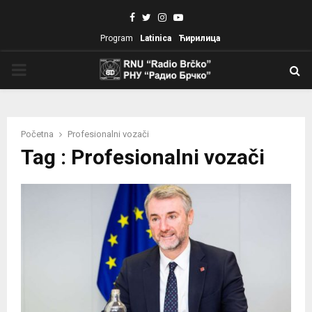
Facebook
Twitter
Instagram
Youtube
Program
Latinica
Ћирилица
PRIMARY
MENU
Početna
Profesionalni vozači
Tag : Profesionalni vozači