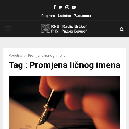
Facebook
Twitter
Instagram
Youtube
Program
Latinica
Ћирилица
PRIMARY
MENU
Početna
Promjena ličnog imena
Tag : Promjena ličnog imena