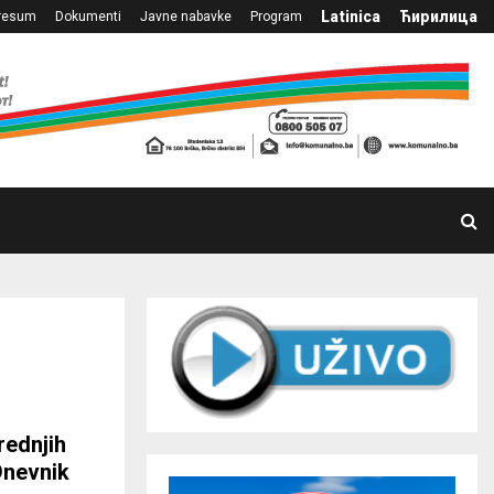
Latinica
Ћирилица
resum
Dokumenti
Javne nabavke
Program
rednjih
Dnevnik