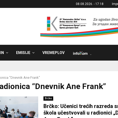
08.08.2026. - 17:18
Imp
IN
EMISIJE
VREMEPLOV
˼
onica "Dnevnik Ane Frank"
Radionica “Dnevnik Ane Frank”
Brčko
Brčko: Učenici trećih razreda s
škola učestvovali u radionici „