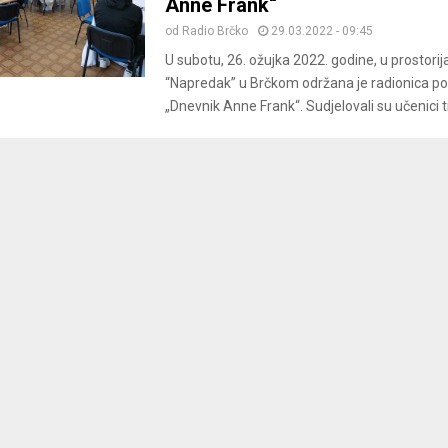
Anne Frank“
od
Radio Brčko
29.03.2022 - 09:45
U subotu, 26. ožujka 2022. godine, u prostor
“Napredak” u Brčkom održana je radionica p
„Dnevnik Anne Frank“. Sudjelovali su učenici t