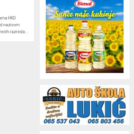
ijama HKD
od nazivom
rećih razreda...