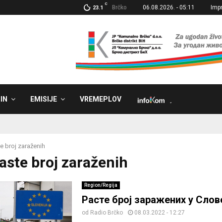
C
Brčko
06.08.2026. - 05:11
Imp
23.1
IN
EMISIJE
VREMEPLOV
˼
e broj zaraženih
Raste broj zaraženih
Region/Regija
Расте број заражених у Слов
od
Radio Brčko
08.03.2022 - 12:27