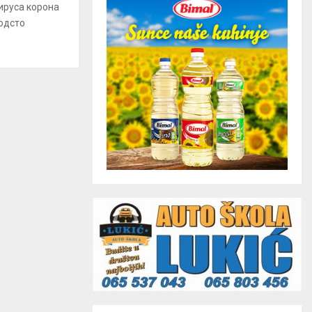
вируса корона
 одсто