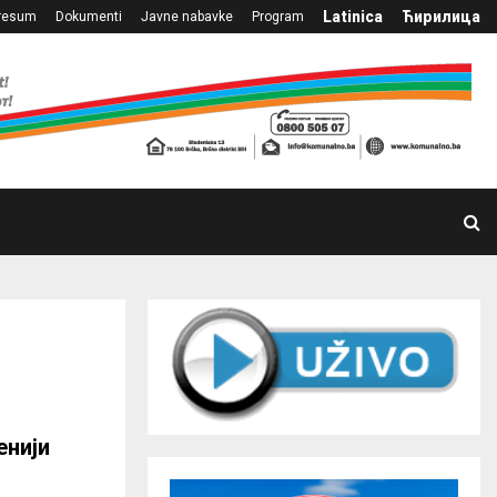
Latinica
Ћирилица
resum
Dokumenti
Javne nabavke
Program
енији