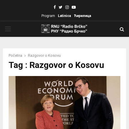
Facebook
Twitter
Instagram
Youtube
Program
Latinica
Ћирилица
PRIMARY
MENU
Početna
Razgovor o Kosovu
Tag : Razgovor o Kosovu