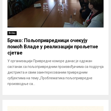
Brčko
Брчко: Пољопривредници очекују
помоћ Владе у реализацији прољетне
сјетве
У организацији Привредне коморе данас je одржан
састанак са пољопривредним произвођачима са подручја
дистрикта и свим заинтересованим привредним
субјектима на тему „Проблематика пољопривредне
производње са...