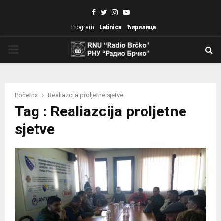
Facebook
Twitter
Instagram
Youtube
Program
Latinica
Ћирилица
PRIMARY
MENU
Početna
Realiazcija proljetne sjetve
Tag : Realiazcija proljetne
sjetve