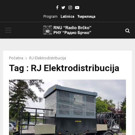
Facebook
Twitter
Instagram
Youtube
Program
Latinica
Ћирилица
PRIMARY
MENU
Početna
RJ Elektrodistribucija
Tag : RJ Elektrodistribucija