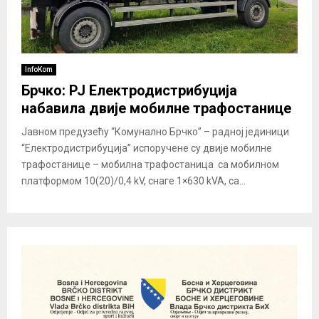
InfoKom
Брчко: РЈ Електродистрибуција
набавила двије мобилне трафостанице
Јавном предузећу “Комунално Брчко” – радној јединици
“Електродистрибуција” испоручене су двије мобилне
трафостанице – мобилна трафостаница са мобилном
платформом 10(20)/0,4 kV, снаге 1×630 kVA, са...