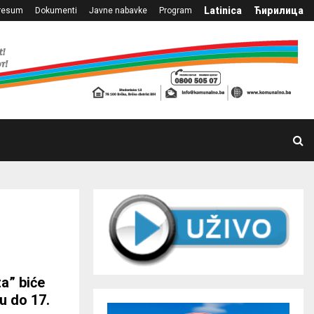
Latinica
Ћирилица
resum
Dokumenti
Javne nabavke
Program
a” biće
u do 17.