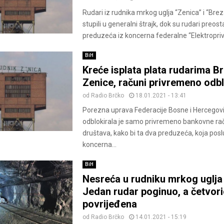
Rudari iz rudnika mrkog uglja “Zenica” i “Brez
stupili u generalni štrajk, dok su rudari preost
preduzeća iz koncerna federalne “Elektroprivr
BiH
Kreće isplata plata rudarima Br
Zenice, računi privremeno odbl
od
Radio Brčko
18.01.2021 - 13:41
Porezna uprava Federacije Bosne i Hercegov
odblokirala je samo privremeno bankovne ra
društava, kako bi ta dva preduzeća, koja posl
koncerna...
BiH
Nesreća u rudniku mrkog uglja
Jedan rudar poginuo, a četvor
povrijeđena
od
Radio Brčko
14.01.2021 - 15:19