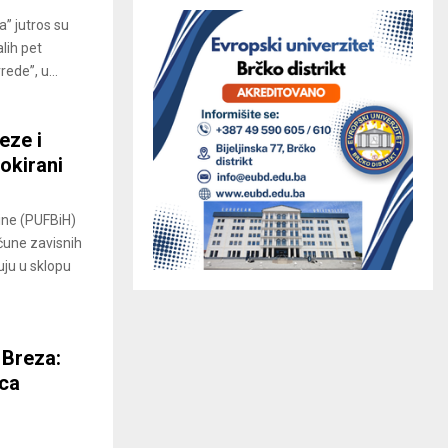
a” jutros su
alih pet
ede”, u...
eze i
okirani
ine (PUFBiH)
čune zavisnih
uju u sklopu
 Breza:
ica