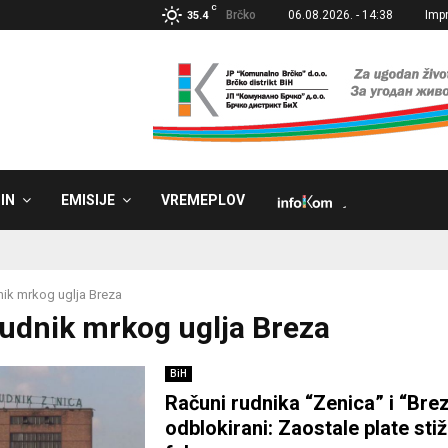
C
Brčko
06.08.2026. - 14:38
Imp
35.4
IN
EMISIJE
VREMEPLOV
˼
ik mrkog uglja Breza
Rudnik mrkog uglja Breza
BiH
Računi rudnika “Zenica” i “Brez
odblokirani: Zaostale plate stiž