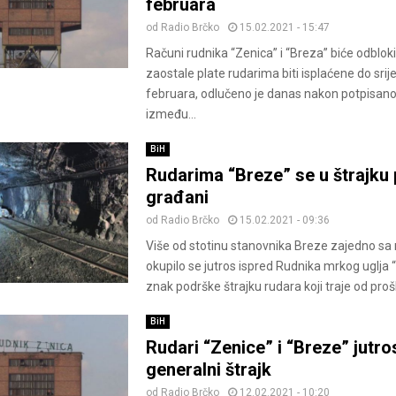
februara
od
Radio Brčko
15.02.2021 - 15:47
Računi rudnika “Zenica” i “Breza” biće odbloki
zaostale plate rudarima biti isplaćene do srije
februara, odlučeno je danas nakon potpisa
između...
BiH
Rudarima “Breze” se u štrajku pr
građani
od
Radio Brčko
15.02.2021 - 09:36
Više od stotinu stanovnika Breze zajedno sa
okupilo se jutros ispred Rudnika mrkog uglja 
znak podrške štrajku rudara koji traje od prošl
BiH
Rudari “Zenicе” i “Brezе” jutros
generalni štrajk
od
Radio Brčko
12.02.2021 - 10:20