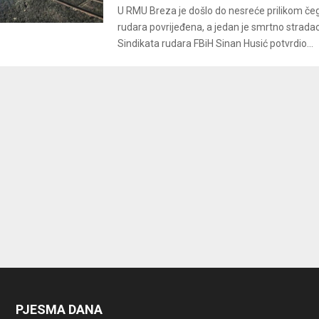
U RMU Breza je došlo do nesreće prilikom čega
rudara povrijeđena, a jedan je smrtno strada
Sindikata rudara FBiH Sinan Husić potvrdio...
PJESMA DANA