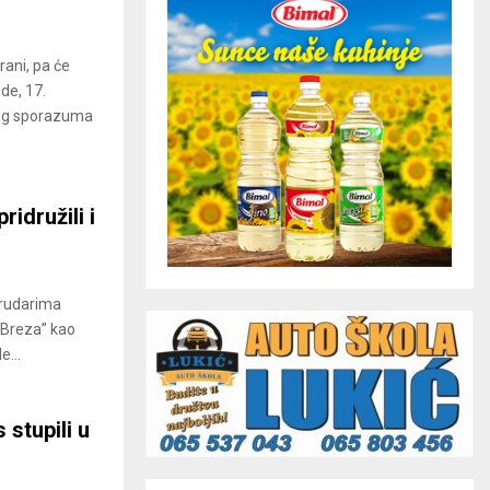
rani, pa će
de, 17.
nog sporazuma
idružili i
 rudarima
“Breza” kao
e...
 stupili u