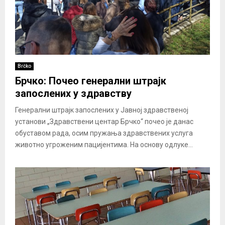
Brčko
Брчко: Почео генерални штрајк
запослених у здравству
Генерални штрајк запослених у Јавној здравственој
установи „Здравствени центар Брчко“ почео је данас
обуставом рада, осим пружања здравствених услуга
животно угроженим пацијентима. На основу одлуке...