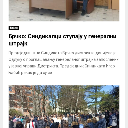
Brčko
Брчко: Синдикалци ступају у генерални
штрајк
Предсједништво Синдиката Брчко дистрикта донијело је
Одлуку о проглашавању генереланог штрајка запослених
у јавној управи Дистрикта. Предсједник Синдиката Игор
Бабић рекао је да су се...