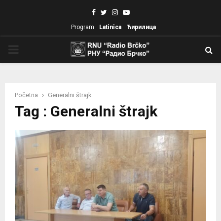
Facebook
Twitter
Instagram
Youtube
Program
Latinica
Ћирилица
PRIMARY
MENU
Početna
Generalni štrajk
Tag : Generalni štrajk