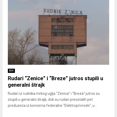
BiH
Rudari “Zenicе” i “Brezе” jutros stupili u
generalni štrajk
Rudari iz rudnika mrkog uglja “Zenica” i “Breza” jutros su
stupili u generalni štrajk, dok su rudari preostalih pet
preduzeća iz koncerna federalne “Elektroprivrede”, u...