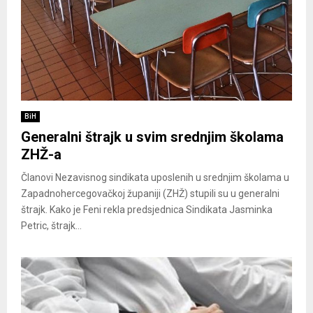
BiH
Generalni štrajk u svim srednjim školama
ZHŽ-a
Članovi Nezavisnog sindikata uposlenih u srednjim školama u
Zapadnohercegovačkoj županiji (ZHŽ) stupili su u generalni
štrajk. Kako je Feni rekla predsjednica Sindikata Jasminka
Petric, štrajk...