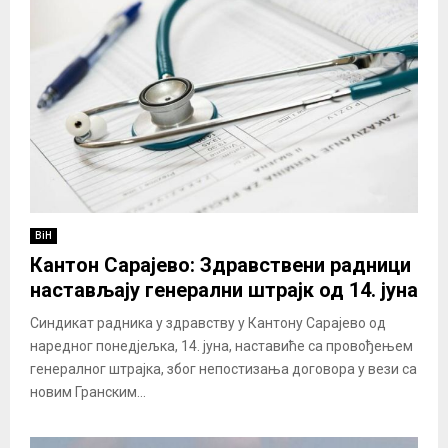
BiH
Кантон Сарајево: Здравствени радници
настављају генерални штрајк од 14. јуна
Синдикат радника у здравству у Кантону Сарајево од
наредног понедјељка, 14. јуна, наставиће са провођењем
генералног штрајка, због непостизања договора у вези са
новим Гранским...