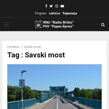
Facebook
Twitter
Instagram
Youtube
Program
Latinica
Ћирилица
PRIMARY
MENU
Početna
Savski most
Tag : Savski most