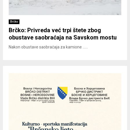
Brčko
Brčko: Privreda već trpi štete zbog
obustave saobraćaja na Savskom mostu
Nakon obustave saobraćaja za kamione ......