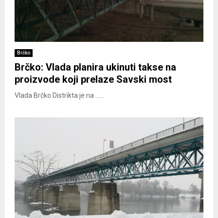
Brčko
Brčko: Vlada planira ukinuti takse na
proizvode koji prelaze Savski most
Vlada Brčko Distrikta je na ......