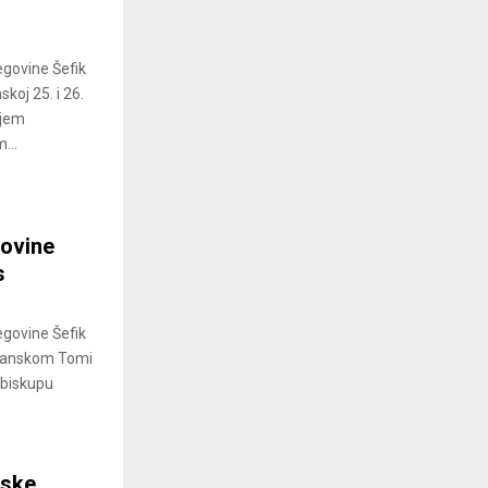
egovine Šefik
koj 25. i 26.
ljem
...
govine
s
egovine Šefik
osanskom Tomi
dbiskupu
nske