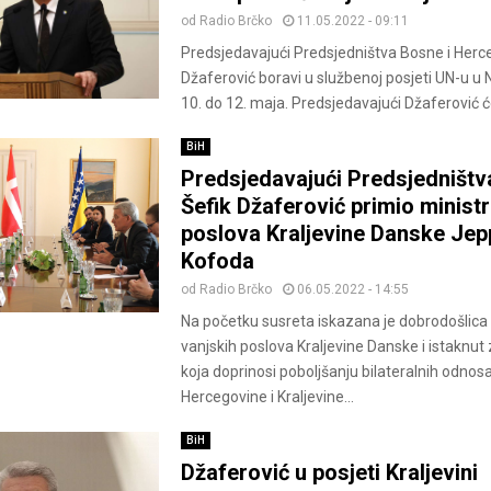
od
Radio Brčko
11.05.2022 - 09:11
Predsjedavajući Predsjedništva Bosne i Herc
Džaferović boravi u službenoj posjeti UN-u u
10. do 12. maja. Predsjedavajući Džaferović će
BiH
Predsjedavajući Predsjedništv
Šefik Džaferović primio ministr
poslova Kraljevine Danske Je
Kofoda
od
Radio Brčko
06.05.2022 - 14:55
Na početku susreta iskazana je dobrodošlica
vanjskih poslova Kraljevine Danske i istaknut
koja doprinosi poboljšanju bilateralnih odnos
Hercegovine i Kraljevine...
BiH
Džaferović u posjeti Kraljevini