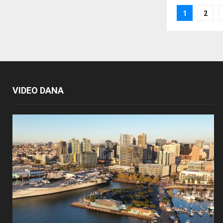
Posts
1
2
paginat
VIDEO DANA