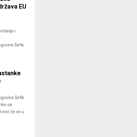
država EU
itanije i
egovine Šefik
sastanke
e
egovine Šefik
anke sa
rović će se u