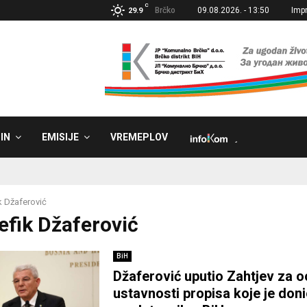
C
Brčko
09.08.2026. - 13:50
Imp
29.9
IN
EMISIJE
VREMEPLOV
˼
k Džaferović
Šefik Džaferović
BiH
Džaferović uputio Zahtjev za o
ustavnosti propisa koje je doni