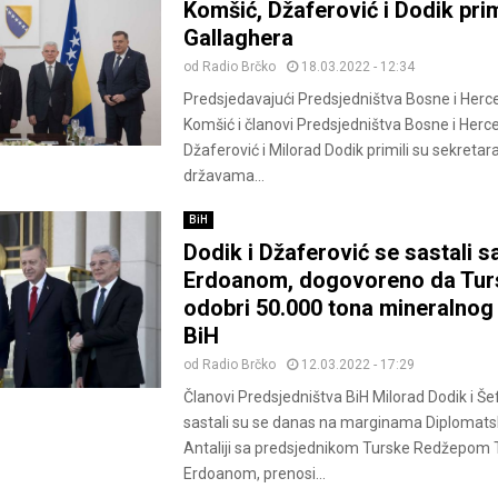
Komšić, Džaferović i Dodik prim
Gallaghera
od
Radio Brčko
18.03.2022 - 12:34
Predsjedavajući Predsjedništva Bosne i Herc
Komšić i članovi Predsjedništva Bosne i Herc
Džaferović i Milorad Dodik primili su sekreta
državama...
BiH
Dodik i Džaferović se sastali s
Erdoanom, dogovoreno da Tur
odobri 50.000 tona mineralnog
BiH
od
Radio Brčko
12.03.2022 - 17:29
Članovi Predsjedništva BiH Milorad Dodik i Še
sastali su se danas na marginama Diplomat
Antaliji sa predsjednikom Turske Redžepom 
Erdoanom, prenosi...