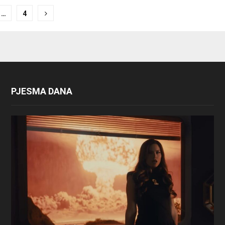
…
4
ion
PJESMA DANA