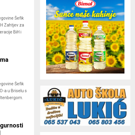
egovine Šefik
iH Zahtjev za
acije BiH i
ima
egovine Šefik
O-a u Briselu s
ltenbergom.
igurnosti
H