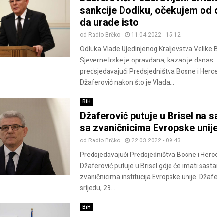
sankcije Dodiku, očekujem od 
da urade isto
od
Radio Brčko
11.04.2022 - 15:12
Odluka Vlade Ujedinjenog Kraljevstva Velike Br
Sjeverne Irske je opravdana, kazao je danas
predsjedavajući Predsjedništva Bosne i Herc
Džaferović nakon što je Vlada...
BiH
Džaferović putuje u Brisel na 
sa zvaničnicima Evropske unij
od
Radio Brčko
22.03.2022 - 09:43
Predsjedavajući Predsjedništva Bosne i Herc
Džaferović putuje u Brisel gdje će imati sast
zvaničnicima institucija Evropske unije. Džafe
srijedu, 23....
BiH