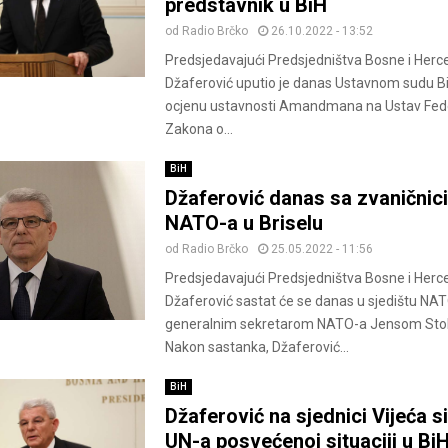
predstavnik u BiH
od
Radio Brčko
26.10.2022 - 13:52
Predsjedavajući Predsjedništva Bosne i Herc
Džaferović uputio je danas Ustavnom sudu B
ocjenu ustavnosti Amandmana na Ustav Feder
Zakona o...
BiH
Džaferović danas sa zvaničnic
NATO-a u Briselu
od
Radio Brčko
25.05.2022 - 11:56
Predsjedavajući Predsjedništva Bosne i Herc
Džaferović sastat će se danas u sjedištu NAT
generalnim sekretarom NATO-a Jensom Sto
Nakon sastanka, Džaferović...
BiH
Džaferović na sjednici Vijeća s
UN-a posvećenoj situaciji u Bi