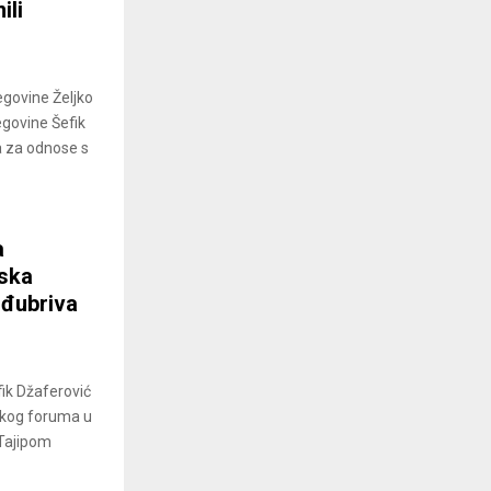
ili
egovine Željko
egovine Šefik
ra za odnose s
a
ska
 đubriva
fik Džaferović
skog foruma u
Tajipom