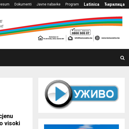
Latinica
Ћирилица
resum
Dokumenti
Javne nabavke
Program
cjenu
o visoki