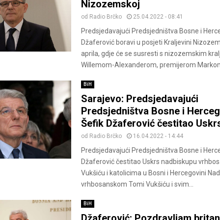
Nizozemskoj
od
Radio Brčko
25.04.2022 - 08:41
Predsjedavajući Predsjedništva Bosne i Herc
Džaferović boravi u posjeti Kraljevini Nizozems
aprila, gdje će se susresti s nizozemskim kra
Willemom-Alexanderom, premijerom Markom
BiH
Sarajevo: Predsjedavajući
Predsjedništva Bosne i Herce
Šefik Džaferović čestitao Uskr
od
Radio Brčko
16.04.2022 - 14:44
Predsjedavajući Predsjedništva Bosne i Herc
Džaferović čestitao Uskrs nadbiskupu vrhb
Vukšiću i katolicima u Bosni i Hercegovini Na
vrhbosanskom Tomi Vukšiću i svim...
BiH
Džaferović: Pozdravljam brita