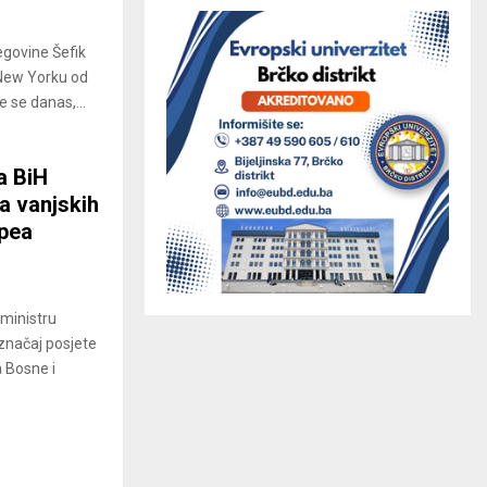
egovine Šefik
 New Yorku od
 se danas,...
a BiH
a vanjskih
ppea
 ministru
 značaj posjete
a Bosne i