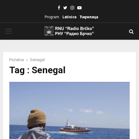
Facebook
Twitter
Instagram
Youtube
Program
Latinica
Ћирилица
PRIMARY
MENU
Početna
Senegal
Tag : Senegal