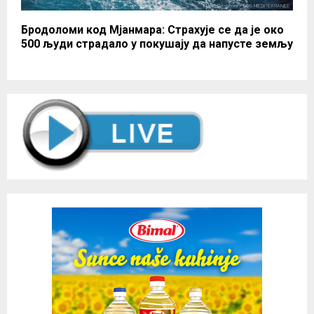
Бродоломи код Мјанмара: Страхује се да је око
500 људи страдало у покушају да напусте земљу