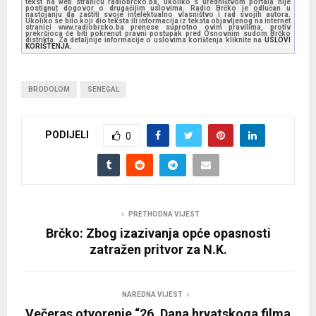
tekst na web stranicu radiobrcko.ba, ukoliko s uredništvom portala nije
postignut dogovor o drugačijim uslovima. Radio Brčko je odlučan u
nastojanju da zaštiti svoje intelektualno vlasništvo i rad svojih autora.
Ukoliko se bilo koji dio teksta ili informacija iz teksta objavljenog na internet
stranici www.radiobrcko.ba prenese suprotno ovim pravilima, protiv
prekršioca će biti pokrenut pravni postupak pred Osnovnim sudom Brčko
distrikta. Za detaljnije informacije o uslovima korištenja kliknite na
USLOVI
KORIŠTENJA.
BRODOLOM
SENEGAL
PODIJELI
0
PRETHODNA VIJEST
Brčko: Zbog izazivanja opće opasnosti
zatražen pritvor za N.K.
NAREDNA VIJEST
Večeras otvorenje “26. Dana hrvatskoga filma