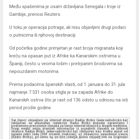
Među spašenima je osam državljana Senegala i troje iz
Gambije, prenosi Reuters.
U toku je operacija potrage, ali nisu objavljeni drugi podaci
o putnicima ili njihovoj destinaciji.
Od početka godine primjetan je rast broja migranata koji
kreću na opasan put iz Afrike ka Kanarskim ostrvima u
Španiji, često u veoma lošim i pretrpanim brodovima sa
nepouzdanim motorima.
Prema podacima španskih vlasti, od 1. januara do 31. jula
najmanje 7.531 osoba stigla je sa zapada Afrike do
Kanarskih ostrva što je rast od 136 odsto u odnosu na isti
period prošle godine.
Svi članci objavljeni na internet stranici Radija Brčko (www.radiobrcko.ba)
isključivo su vlasništvo redakcije. Radio Brčko dopušta ograničeno i
povremeno prenošenje članaka sa svoje internet stranice u drugim medijima.
Drugi mediji smiju prenijeti informacije iz pojedinih članaka sa Internet
stranice Radija Brčko (www.radiobrcko.ba) isključivo kao kratku vijest od
najviše četiri reda (300 slovnih znakova), uz obavezno navođenje izvora
(Radio Brčko), pri čemu su on-line izdanja dužna objaviti link na originalni