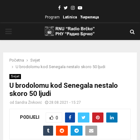
Facebook
Twitter
Instagram
Youtube
Program
Latinica
Ћирилица
PRIMARY
MENU
Početna
Svijet
U brodolomu kod Senegala nestalo skoro 50 ljudi
Svijet
U brodolomu kod Senegala nestalo
skoro 50 ljudi
od
Sandra Živković
28.08.2021 - 15:27
PODIJELI
0