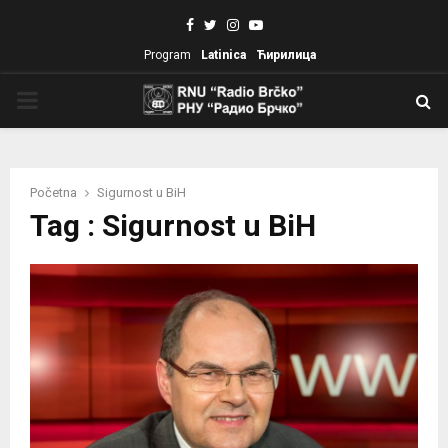
Facebook
Twitter
Instagram
Youtube
Program
Latinica
Ћирилица
PRIMARY
MENU
Početna
Sigurnost u BiH
Tag : Sigurnost u BiH