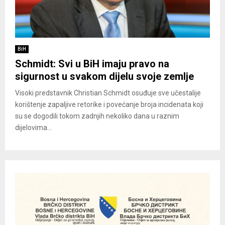
BiH
Schmidt: Svi u BiH imaju pravo na
sigurnost u svakom dijelu svoje zemlje
Visoki predstavnik Christian Schmidt osuđuje sve učestalije
korištenje zapaljive retorike i povećanje broja incidenata koji
su se dogodili tokom zadnjih nekoliko dana u raznim
dijelovima...