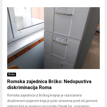
Brčko
Romska zajednica Brčko: Nedopustiva
diskriminacija Roma
Romska zajednica iz Brčkog krajnje je razočarana
društvenom pojavom koja je jučer iznesena pred oči javnosti
videom koji je osvanuo na portalu Otisak.ba., na kojemu...