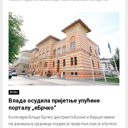
Brčko
Влада осудила пријетње упућене
порталу „еБрчко”
Колегијум Владе Брчко дистрикта Босне и Херцеговине
на данашњој сједници осудио је пријетње које је упутило