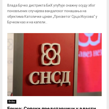
Влада Брчко дистрикта БиХ упућује снажну осуду због
поновљених случајева вандалског понашања на
објектима Католичке цркве „Пресветог Срца Исусова“ у
Брчком као и на капели...
Brčko
Брчко: Српски представници у власти