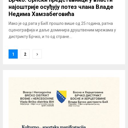
најоштрије осуђују потез члана Владе
Недима Хамзабеговића
Иако је од рата у БиХ прошло више од 25 година, ратна
сценографија и даље доминира друштвеним мрежама у
дистрикту Брчко, и то од стране...
Posts
1
2
pagination