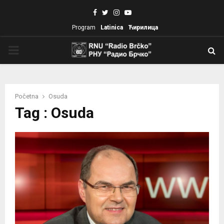
Facebook
Twitter
Instagram
Youtube
Program
Latinica
Ћирилица
PRIMARY
MENU
Početna
Osuda
Tag : Osuda