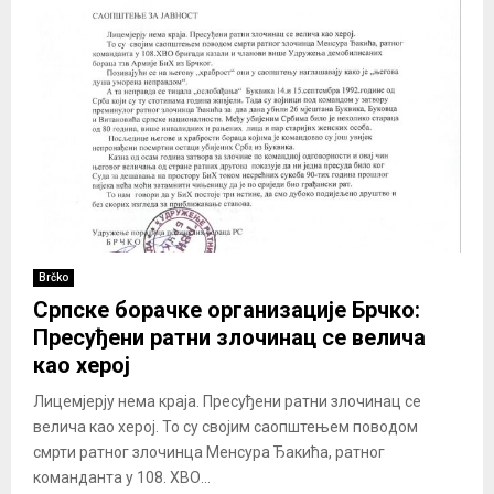
Brčko
Српске борачке организације Брчко:
Пресуђени ратни злочинац се велича
као херој
Лицемјерју нема краја. Пресуђени ратни злочинац се
велича као херој. То су својим саопштењем поводом
смрти ратног злочинца Менсура Ђакића, ратног
команданта у 108. ХВО...