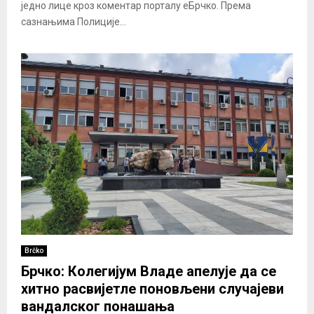
једно лице кроз коментар порталу еБрчко. Према
сазнањима Полиције...
Brčko
Брчко: Колегијум Владе апелује да се
хитно расвијетле поновљени случајеви
вандалског понашања