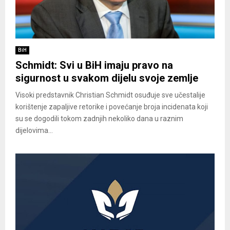
BiH
Schmidt: Svi u BiH imaju pravo na
sigurnost u svakom dijelu svoje zemlje
Visoki predstavnik Christian Schmidt osuđuje sve učestalije
korištenje zapaljive retorike i povećanje broja incidenata koji
su se dogodili tokom zadnjih nekoliko dana u raznim
dijelovima...