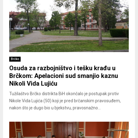
Brčko
Osuda za razbojništvo i tešku krađu u
Brčkom: Apelacioni sud smanjio kaznu
Nikoli Vida Lujiću
Tužilaštvo Brčko distrikta BiH okončalo je postupak protiv
Nikole Vida Lujića (50) koji je pred brčanskim pravosuđem,
nakon što je dugo bio u bjekstvu, pravosnažno...