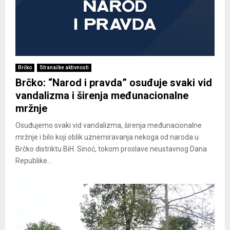
Brčko
Stranačke aktivnosti
Brčko: “Narod i pravda” osuđuje svaki vid
vandalizma i širenja međunacionalne
mržnje
Osuđujemo svaki vid vandalizma, širenja međunacionalne
mržnje i bilo koji oblik uznemiravanja nekoga od naroda u
Brčko distriktu BiH. Sinoć, tokom proslave neustavnog Dana
Republike...