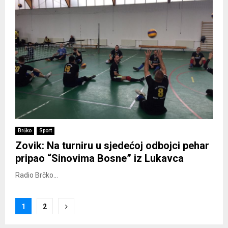
Brčko
Sport
Zovik: Na turniru u sjedećoj odbojci pehar
pripao “Sinovima Bosne” iz Lukavca
Radio Brčko...
Posts
1
2
pagination