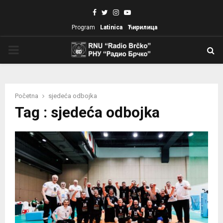
Facebook
Twitter
Instagram
Youtube
Program
Latinica
Ћирилица
PRIMARY
MENU
Početna
sjedeća odbojka
Tag : sjedeća odbojka