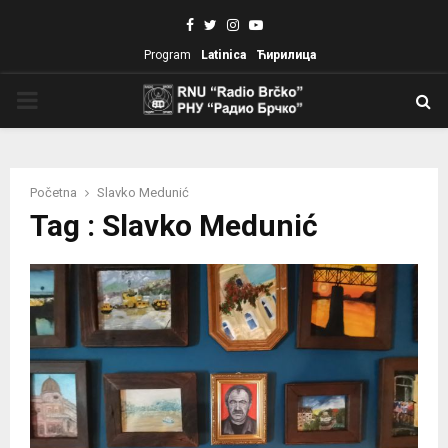
Facebook
Twitter
Instagram
Youtube
Program
Latinica
Ћирилица
PRIMARY
MENU
Početna
Slavko Medunić
Tag : Slavko Medunić