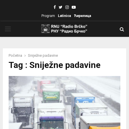
Facebook
Twitter
Instagram
Youtube
Program
Latinica
Ћирилица
PRIMARY
MENU
Početna
Sniježne padavine
Tag : Sniježne padavine