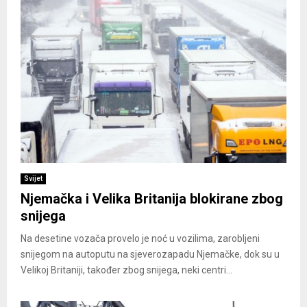
Svijet
Njemačka i Velika Britanija blokirane zbog
snijega
Na desetine vozača provelo je noć u vozilima, zarobljeni
snijegom na autoputu na sjeverozapadu Njemačke, dok su u
Velikoj Britaniji, također zbog snijega, neki centri...