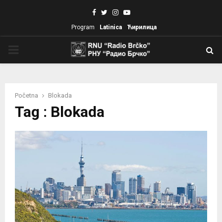
Facebook
Twitter
Instagram
Youtube
Program
Latinica
Ћирилица
PRIMARY
MENU
Početna
Blokada
Tag : Blokada