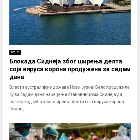
Svijet
Блокада Сиднеја због ширења делта
соја вируса корона продужена за седам
дана
Власти аустралијске државе Нови Јужни Велс продужиле
су за седам дана наређење становницима Сиднеја да
остану код кућа због ширења делта соја вируса корона.
Сиднеј,...