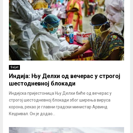
Svijet
Индија: Њу Делхи од вечерас у строгој
шестодневној блокади
Индијска пријестоница Њу Делхи биће од вечерас у
строгој шестодневној блокади због ширења вируса
корона, рекао је главни градски министар Арвинд
Кеџривал. Он је додао...