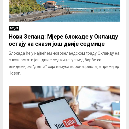
Svijet
Нови Зеланд: Мјере блокаде у Окланду
остају на снази још двије седмице
Блокада ће у највећем новозеландском граду Окланду на
снази остати још двије седмице, усљед борбе са
епидемијом “делта” соја вируса корона, рекла је премијер
Новог...