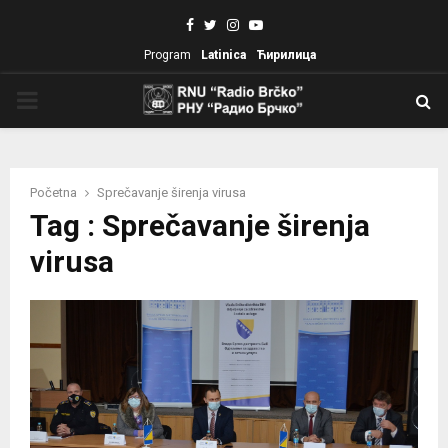
Facebook
Twitter
Instagram
Youtube
Program
Latinica
Ћирилица
PRIMARY
MENU
Početna
Sprečavanje širenja virusa
Tag : Sprečavanje širenja
virusa