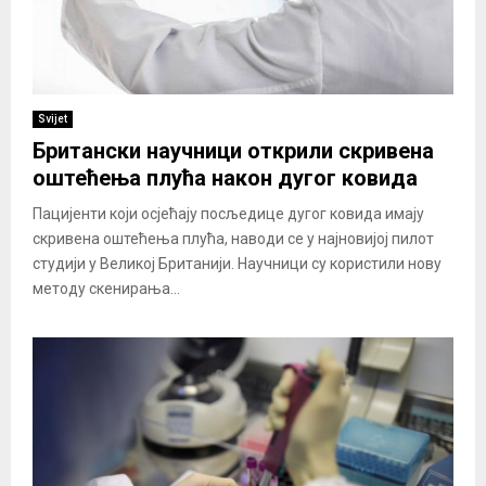
Svijet
Британски научници открили скривена
оштећења плућа након дугог ковида
Пацијенти који осјећају посљедице дугог ковида имају
скривена оштећења плућа, наводи се у најновијој пилот
студији у Великој Британији. Научници су користили нову
методу скенирања...