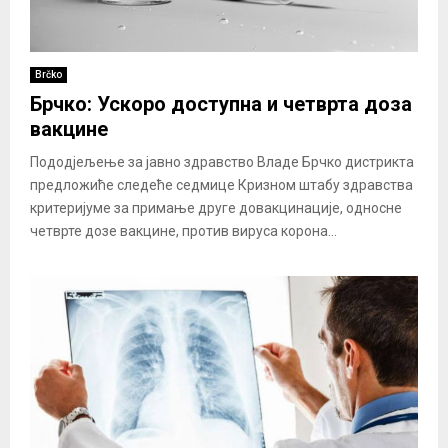
Brčko
Брчко: Ускоро доступна и четврта доза
вакцине
Пододјељење за јавно здравство Владе Брчко дистрикта
предложиће следеће седмице Кризном штабу здравства
критеријуме за примање друге довакцинације, односне
четврте дозе вакцине, против вируса корона...