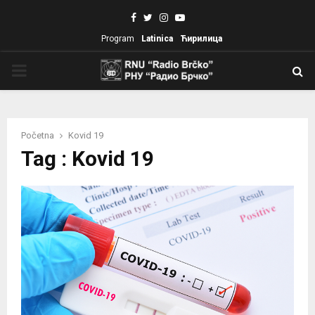
Facebook
Twitter
Instagram
Youtube
Program
Latinica
Ћирилица
PRIMARY
MENU
Početna
Kovid 19
Tag : Kovid 19