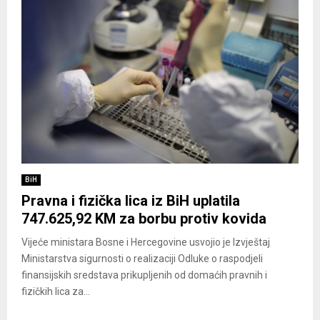
BiH
Pravna i fizička lica iz BiH uplatila
747.625,92 KM za borbu protiv kovida
Vijeće ministara Bosne i Hercegovine usvojio je Izvještaj
Ministarstva sigurnosti o realizaciji Odluke o raspodjeli
finansijskih sredstava prikupljenih od domaćih pravnih i
fizičkih lica za...