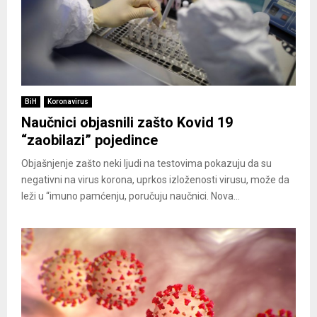
BiH
Koronavirus
Naučnici objasnili zašto Kovid 19
“zaobilazi” pojedince
Objašnjenje zašto neki ljudi na testovima pokazuju da su
negativni na virus korona, uprkos izloženosti virusu, može da
leži u “imuno pamćenju, poručuju naučnici. Nova...