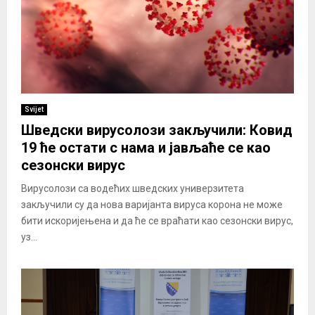
Svijet
Шведски вирусолози закључили: Ковид
19 ће остати с нама и јављаће се као
сезонски вирус
Вирусолози са водећих шведских универзитета
закључили су да нова варијанта вируса корона не може
бити искоријењена и да ће се враћати као сезонски вирус,
уз...