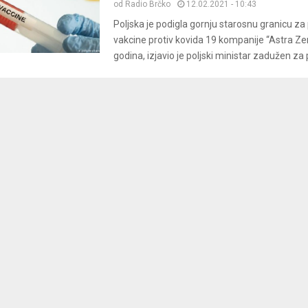
od
Radio Brčko
12.02.2021 - 10:43
Poljska je podigla gornju starosnu granicu za
vakcine protiv kovida 19 kompanije “Astra Z
godina, izjavio je poljski ministar zadužen za