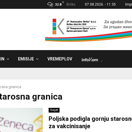
C
Brčko
07.08.2026. - 11:35
Imp
32.8
IN
EMISIJE
VREMEPLOV
˼
osna granica
Starosna granica
Svijet
Poljska podigla gornju starosn
za vakcinisanje