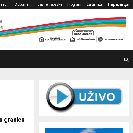
Latinica
Ћирилица
resum
Dokumenti
Javne nabavke
Program
u granicu