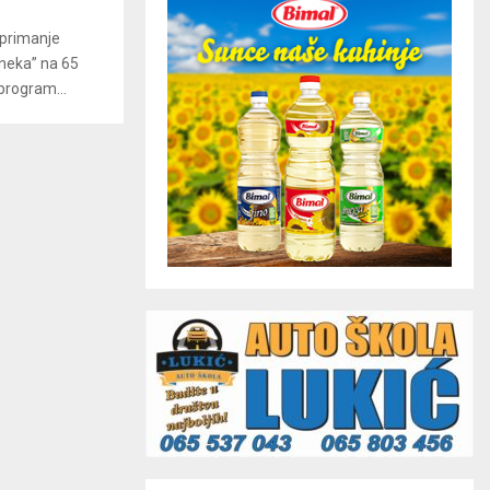
 primanje
eneka” na 65
 program...