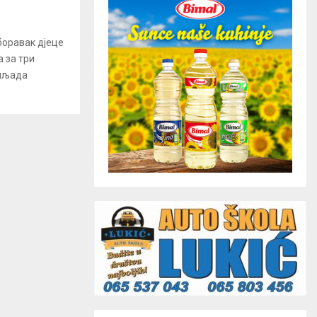
боравак дјеце
 за три
хиљада