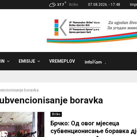
C
Brčko
07.08.2026. - 17:48
Imp
37.7
IN
EMISIJE
VREMEPLOV
˼
encionisanje boravka
Subvencionisanje boravka
Brčko
Брчко: Од овог мјесеца
субвенционисање боравка дј