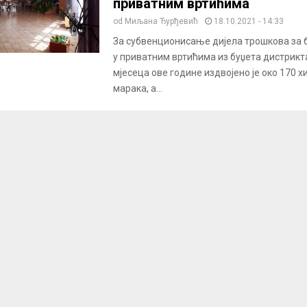
приватним вртићима
od
Миљана Ђурђевић
18.10.2021 - 14:33
За субвенционисање дијела трошкова за 
у приватним вртићима из буџета дистрикта
мјесеца ове године издвојено је око 170 
марака, а...