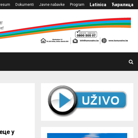
Latinica
Ћирилица
resum
Dokumenti
Javne nabavke
Program
еце у