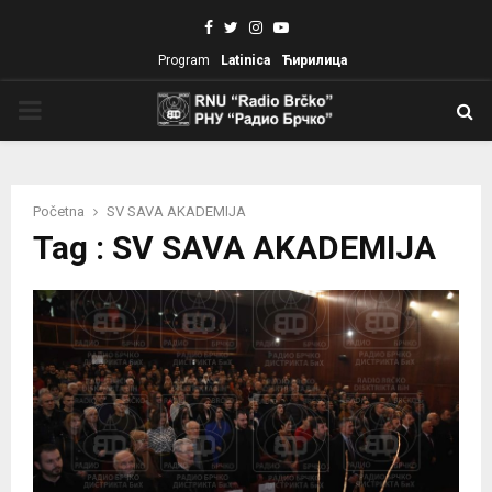
Facebook
Twitter
Instagram
Youtube
Program
Latinica
Ћирилица
PRIMARY
MENU
Početna
SV SAVA AKADEMIJA
Tag : SV SAVA AKADEMIJA