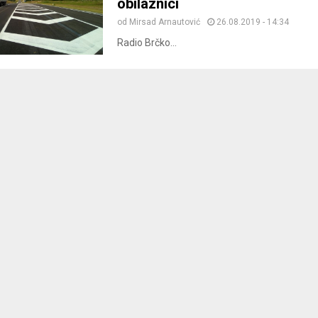
obilaznici
od
Mirsad Arnautović
26.08.2019 - 14:34
Radio Brčko...