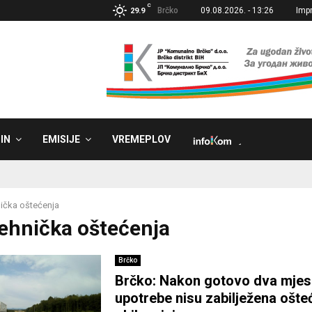
C
Brčko
09.08.2026. - 13:26
Imp
29.9
IN
EMISIJE
VREMEPLOV
˼
ička oštećenja
Tehnička oštećenja
Brčko
Brčko: Nakon gotovo dva mje
upotrebe nisu zabilježena ošte