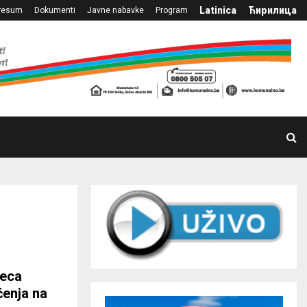
Latinica
Ћирилица
resum
Dokumenti
Javne nabavke
Program
seca
ćenja na