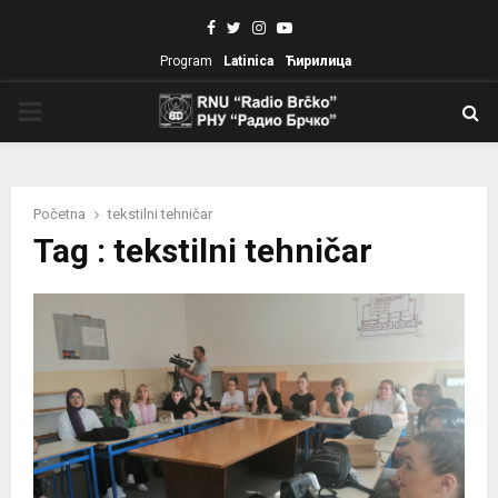
Facebook
Twitter
Instagram
Youtube
Program
Latinica
Ћирилица
PRIMARY
MENU
Početna
tekstilni tehničar
Tag : tekstilni tehničar