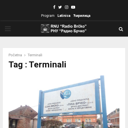
Facebook
Twitter
Instagram
Youtube
Program
Latinica
Ћирилица
PRIMARY
MENU
Početna
Terminali
Tag : Terminali