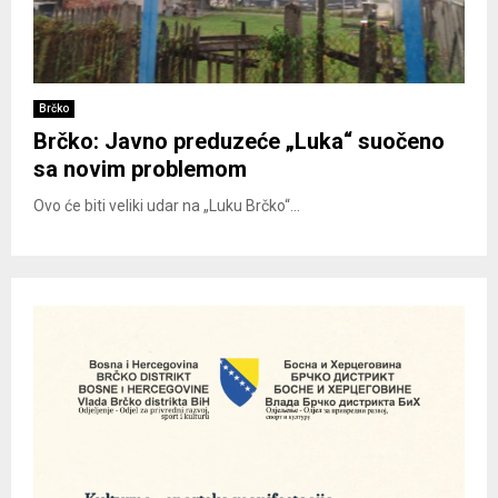
Brčko
Brčko: Javno preduzeće „Luka“ suočeno
sa novim problemom
Ovo će biti veliki udar na „Luku Brčko“...