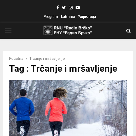
Facebook
Twitter
Instagram
Youtube
Program
Latinica
Ћирилица
PRIMARY
MENU
Početna
Trčanje i mršavljenje
Tag : Trčanje i mršavljenje