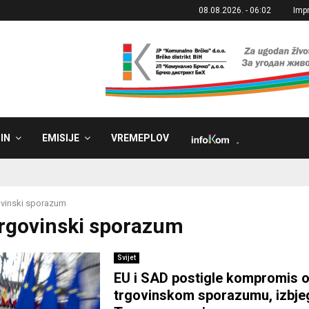
08.08.2026. - 06:02
Imp
IN
EMISIJE
VREMEPLOV
˼
vinski sporazum
Trgovinski sporazum
Svijet
EU i SAD postigle kompromis 
trgovinskom sporazumu, izbje