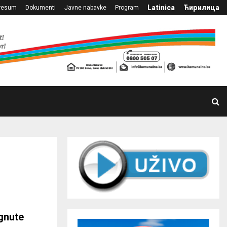
Latinica
Ћирилица
resum
Dokumenti
Javne nabavke
Program
o
gnute