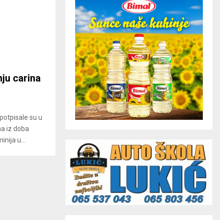
ju carina
potpisale su u
na iz doba
nija u...