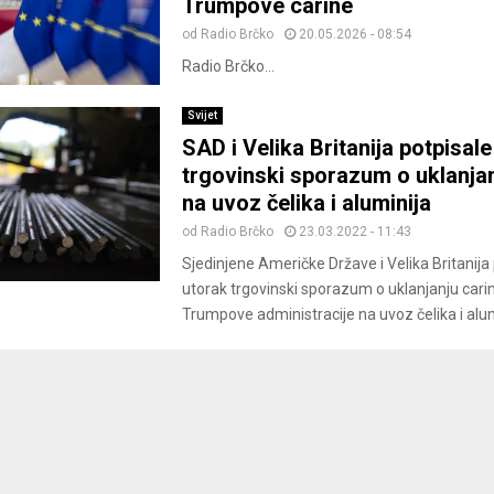
Trumpove carine
od
Radio Brčko
20.05.2026 - 08:54
Radio Brčko...
Svijet
SAD i Velika Britanija potpisale
trgovinski sporazum o uklanjan
na uvoz čelika i aluminija
od
Radio Brčko
23.03.2022 - 11:43
Sjedinjene Američke Države i Velika Britanija 
utorak trgovinski sporazum o uklanjanju cari
Trumpove administracije na uvoz čelika i alumi