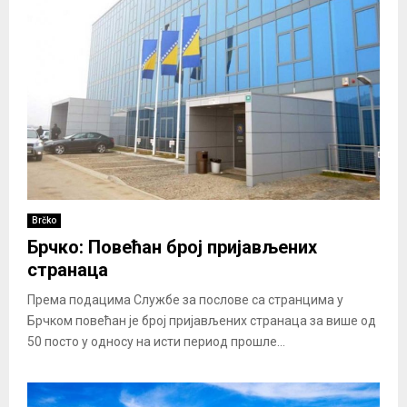
Brčko
Брчко: Повећан број пријављених
странаца
Према подацима Службе за послове са странцима у
Брчком повећан је број пријављених странаца за више од
50 посто у односу на исти период прошле...