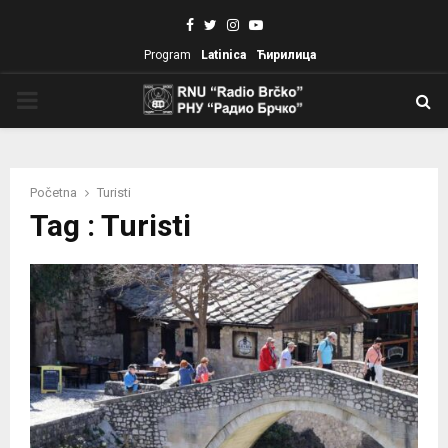
Facebook
Twitter
Instagram
Youtube
Program
Latinica
Ћирилица
PRIMARY
MENU
Početna
Turisti
Tag : Turisti