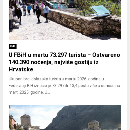
BiH
U FBiH u martu 73.297 turista – Ostvareno
140.390 noćenja, najviše gostiju iz
Hrvatske
Ukupan broj dolazaka turista u martu 2026. godine u
Federaciji BiH iznosio je 73.297 ili 13,4 posto više u odnosu na
mart 2025. godine. U...