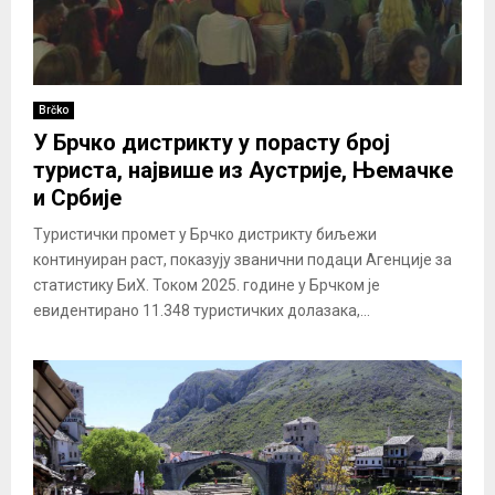
Brčko
У Брчко дистрикту у порасту број
туриста, највише из Аустрије, Њемачке
и Србије
Туристички промет у Брчко дистрикту биљежи
континуиран раст, показују званични подаци Агенције за
статистику БиХ. Током 2025. године у Брчком је
евидентирано 11.348 туристичких долазака,...