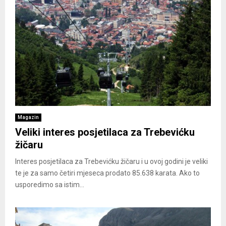
Magazin
Veliki interes posjetilaca za Trebevićku
žičaru
Interes posjetilaca za Trebevićku žičaru i u ovoj godini je veliki
te je za samo četiri mjeseca prodato 85.638 karata. Ako to
usporedimo sa istim...