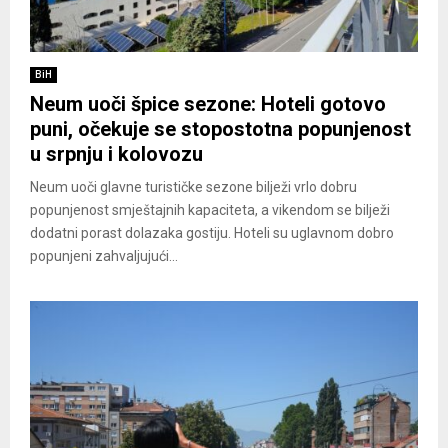
BiH
Neum uoči špice sezone: Hoteli gotovo
puni, očekuje se stopostotna popunjenost
u srpnju i kolovozu
Neum uoči glavne turističke sezone bilježi vrlo dobru
popunjenost smještajnih kapaciteta, a vikendom se bilježi
dodatni porast dolazaka gostiju. Hoteli su uglavnom dobro
popunjeni zahvaljujući...