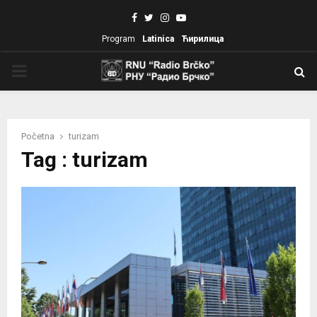
Facebook
Twitter
Instagram
Youtube
Program
Latinica
Ћирилица
PRIMARY
MENU
Početna
turizam
Tag : turizam