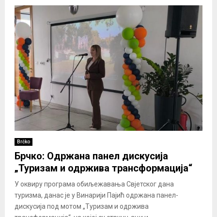
Brčko
Брчко: Одржана панел дискусија
„Туризам и одржива трансформација“
У оквиру програма обиљежавања Свјетског дана
туризма, данас је у Винарији Пајић одржана панел-
дискусија под мотом „Туризам и одржива