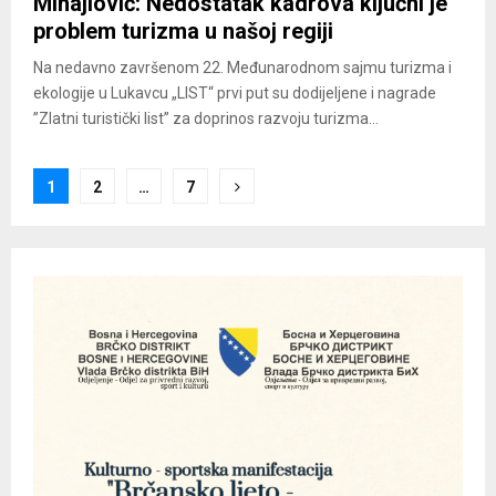
Mihajlović: Nedostatak kadrova ključni je
problem turizma u našoj regiji
Na nedavno završenom 22. Međunarodnom sajmu turizma i
ekologije u Lukavcu „LIST“ prvi put su dodijeljene i nagrade
”Zlatni turistički list” za doprinos razvoju turizma...
Posts
1
2
…
7
pagination