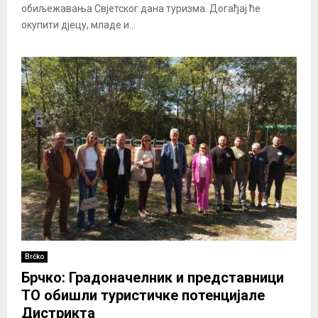
обиљежавања Свјетског дана туризма. Догађај ће
окупити дјецу, младе и...
Brčko
Брчко: Градоначелник и представници
ТО обишли туристичке потенцијале
Дистрикта