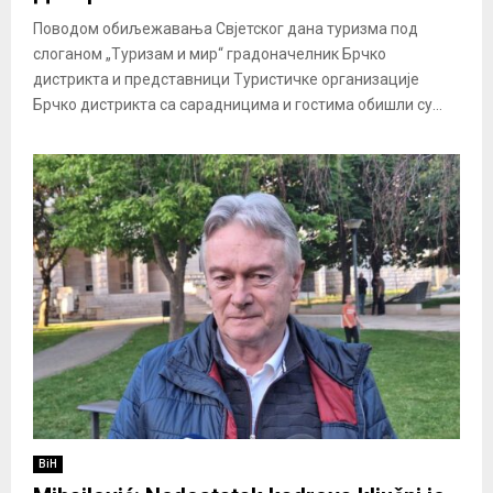
Поводом обиљежавања Свјетског дана туризма под
слоганом „Туризам и мир“ градоначелник Брчко
дистрикта и представници Туристичке организације
Брчко дистрикта са сарадницима и гостима обишли су...
BiH