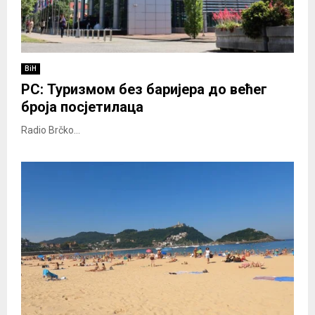
BiH
РС: Туризмом без баријера до већег
броја посјетилаца
Radio Brčko...