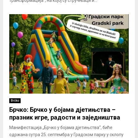
трансформација“, на којој су стручњаци и...
Brčko
Брчко: Брчко у бојама дјетињства –
празник игре, радости и заједништва
Манифестација „Брчко у бојама дјетињства“, биће
одржана сутра 25. септембра у Градском парку у склопу