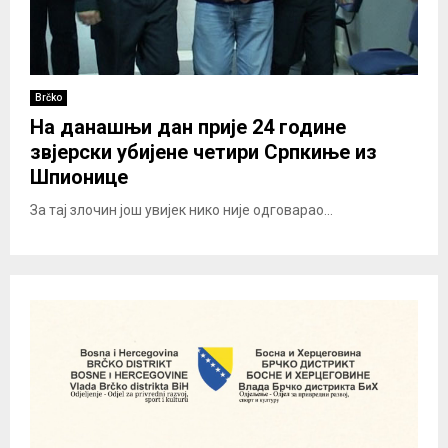
Brčko
На данашњи дан прије 24 године
звјерски убијене четири Српкиње из
Шпионице
За тај злочин још увијек нико није одговарао...