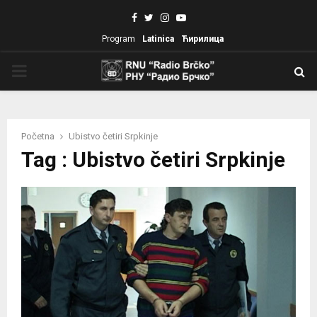
Facebook
Twitter
Instagram
Youtube
Program
Latinica
Ћирилица
PRIMARY
MENU
Početna
Ubistvo četiri Srpkinje
Tag : Ubistvo četiri Srpkinje