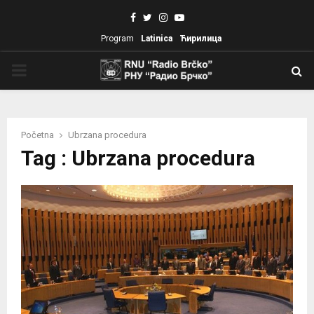
Facebook
Twitter
Instagram
Youtube
Program
Latinica
Ћирилица
PRIMARY
MENU
Početna
Ubrzana procedura
Tag : Ubrzana procedura