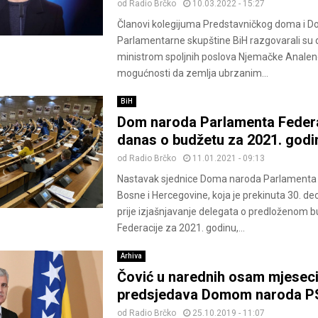
od
Radio Brčko
10.03.2022 - 15:27
Članovi kolegijuma Predstavničkog doma i 
Parlamentarne skupštine BiH razgovarali su
ministrom spoljnih poslova Nјemačke Anale
mogućnosti da zemlja ubrzanim...
BiH
Dom naroda Parlamenta Federa
danas o budžetu za 2021. godi
od
Radio Brčko
11.01.2021 - 09:13
Nastavak sjednice Doma naroda Parlamenta 
Bosne i Hercegovine, koja je prekinuta 30. d
prije izjašnjavanje delegata o predloženom 
Federacije za 2021. godinu,...
Arhiva
Čović u narednih osam mjesec
predsjedava Domom naroda P
od
Radio Brčko
25.10.2019 - 11:07