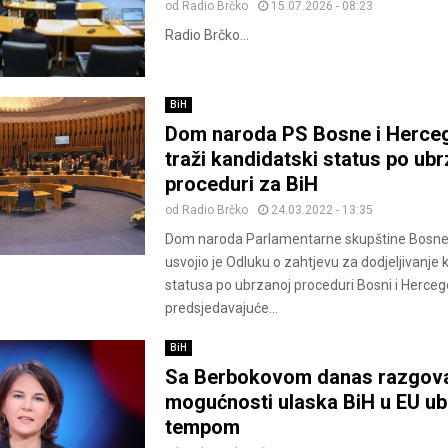
od
Radio Brčko
15.07.2026 - 08:23
Radio Brčko...
BiH
Dom naroda PS Bosne i Herce
traži kandidatski status po ub
proceduri za BiH
od
Radio Brčko
24.03.2022 - 13:35
Dom naroda Parlamentarne skupštine Bosne 
usvojio je Odluku o zahtjevu za dodjeljivanje
statusa po ubrzanoj proceduri Bosni i Hercego
predsjedavajuće...
BiH
Sa Berbokovom danas razgov
mogućnosti ulaska BiH u EU u
tempom