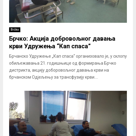
Brčko
Брчко: Акција добровољног давања
крви Удружења “Кап спаса”
Брчанско Удружење „Кап спаса“ организовало је, у склопу
обиљежавања 21. годишњице од формирања Брчко
дистрикта, акцију доборовољног давања крви на
брчанском Одјељењу за трансфузију крви....