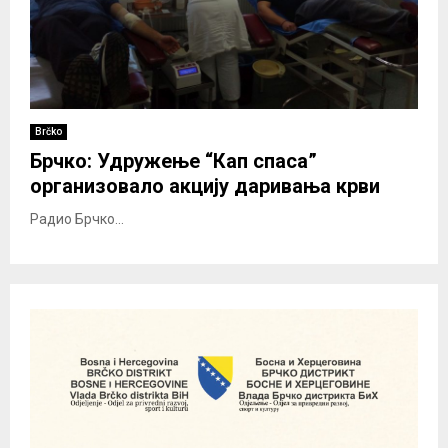
Brčko
Брчко: Удружење “Кап спаса”
организовало акцију даривања крви
Радио Брчко...