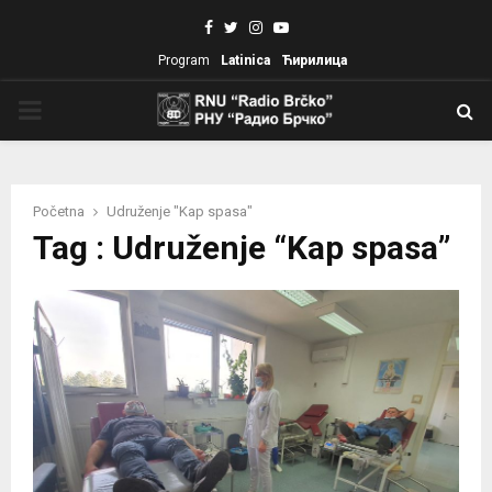
Facebook
Twitter
Instagram
Youtube
Program
Latinica
Ћирилица
PRIMARY
MENU
Početna
Udruženje "Kap spasa"
Tag : Udruženje “Kap spasa”