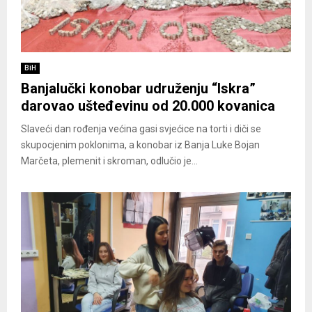
BiH
Banjalučki konobar udruženju “Iskra”
darovao ušteđevinu od 20.000 kovanica
Slaveći dan rođenja većina gasi svjećice na torti i diči se
skupocjenim poklonima, a konobar iz Banja Luke Bojan
Marčeta, plemenit i skroman, odlučio je...