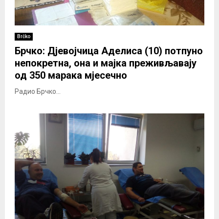
Brčko
Брчко: Дјевојчица Аделиса (10) потпуно
непокретна, она и мајка преживљавају
од 350 марака мјесечно
Радио Брчко...