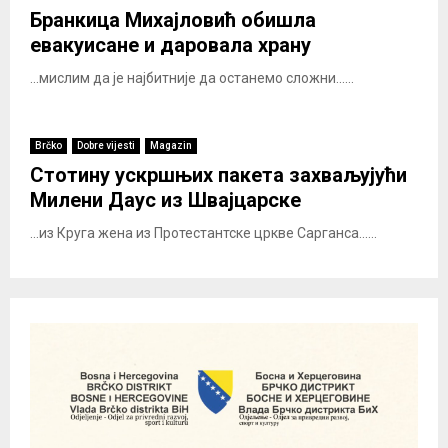
Бранкица Михајловић обишла
евакуисане и даровала храну
...мислим да је најбитније да останемо сложни......
Brčko
Dobre vijesti
Magazin
Стотину ускршњих пакета захваљујући
Милени Даус из Швајцарске
...из Круга жена из Протестантске цркве Сарганса......