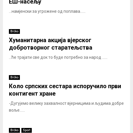
ЕШ-насељу
...намјенски за угрожене од поплава......
Brčko
Хуманитарна акција вјерског
добротворног старатељства
...ће трајати све док то буде потребно за народ ......
Brčko
Коло српских сестара испоручило први
контигент хране
-Дугујемо велику захвалност вјерницима и људима добре
воље......
Brčko
Sport