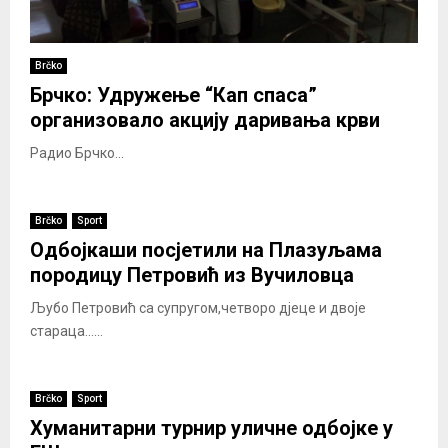
Brčko
Брчко: Удружење “Кап спаса”
организовало акцију даривања крви
Радио Брчко...
Brčko
Sport
Одбојкаши посјетили на Плазуљама
породицу Петровић из Вучиловца
Љубо Петровић са супругом,четворо дјеце и двоје
стараца......
Brčko
Sport
Хуманитарни турнир уличне одбојке у