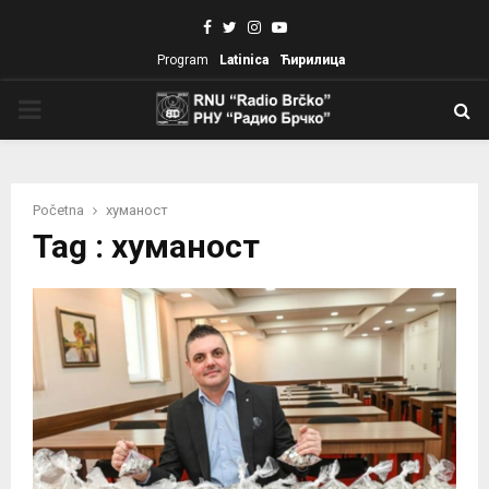
Facebook
Twitter
Instagram
Youtube
Program
Latinica
Ћирилица
PRIMARY
MENU
Početna
хуманост
Tag : хуманост