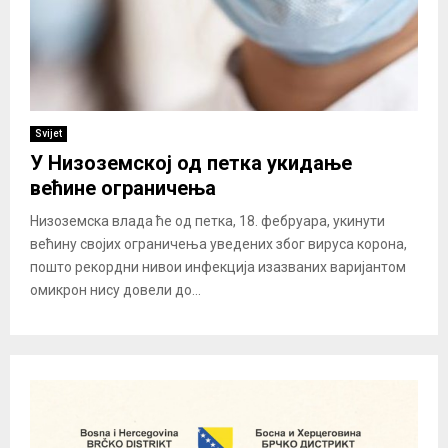
Svijet
У Низоземској од петка укидање
већине ограничења
Низоземска влада ће од петка, 18. фебруара, укинути
већину својих ограничења уведених због вируса корона,
пошто рекордни нивои инфекција изазваних варијантом
омикрон нису довели до...