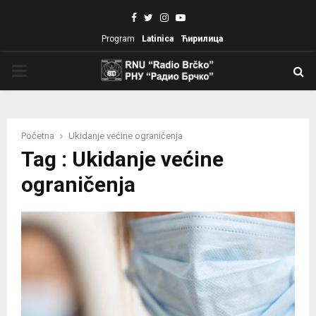
Facebook
Twitter
Instagram
Youtube
Program
Latinica
Ћирилица
PRIMARY
MENU
Početna
Ukidanje većine ograničenja
Tag : Ukidanje većine
ograničenja