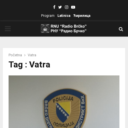
Facebook
Twitter
Instagram
Youtube
Program
Latinica
Ћирилица
PRIMARY
MENU
Početna
Vatra
Tag : Vatra