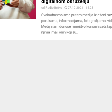
digitalnom okruženju
od
Radio Brčko
27.10.2021 - 14:23
Svakodnevno smo putem medija izloženi razl
porukama, informacijama, fotografijama, vid
Mediji nam donose mnoštvo korisnih sadržaja
njima ima i onih koji su...