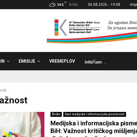
C
Brčko
06.08.2026. - 19:08
Imp
34.5
IN
EMISIJE
VREMEPLOV
˼
nost
Važnost
Brčko
Dani medijske i informacijske pismenosti
Medijska i informacijska pism
BiH: Važnost kritičkog mišljenj