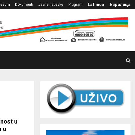
Latinica
Ћирилица
resum
Dokumenti
Javne nabavke
Program
enost u
a u