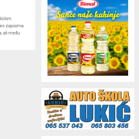
ičitim
eo zapisima.
, ali među