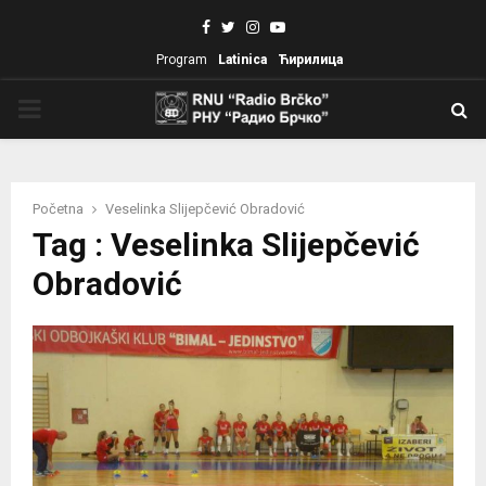
Facebook
Twitter
Instagram
Youtube
Program
Latinica
Ћирилица
PRIMARY
MENU
Početna
Veselinka Slijepčević Obradović
Tag : Veselinka Slijepčević
Obradović