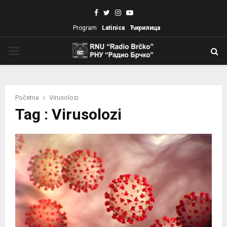
Facebook
Twitter
Instagram
Youtube
Program
Latinica
Ћирилица
PRIMARY
MENU
Početna
Virusolozi
Tag : Virusolozi