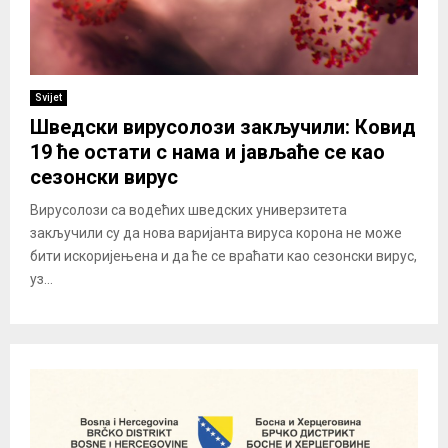
Svijet
Шведски вирусолози закључили: Ковид
19 ће остати с нама и јављаће се као
сезонски вирус
Вирусолози са водећих шведских универзитета
закључили су да нова варијанта вируса корона не може
бити искоријењена и да ће се враћати као сезонски вирус,
уз...