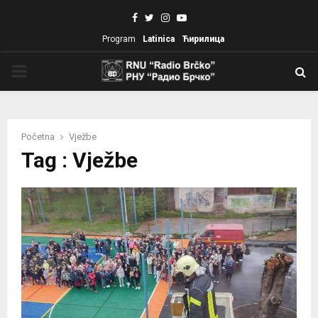
Facebook
Twitter
Instagram
Youtube
Program
Latinica
Ћирилица
PRIMARY
MENU
Početna
Vježbe
Tag : Vježbe