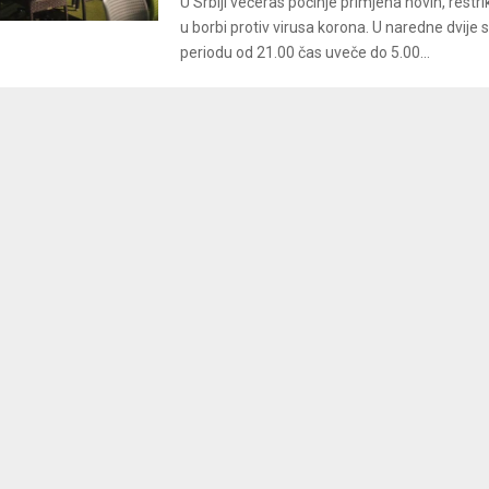
U Srbiji večeras počinje primjena novih, restri
u borbi protiv virusa korona. U naredne dvije
periodu od 21.00 čas uveče do 5.00...