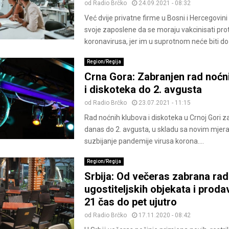
od
Radio Brčko
24.09.2021 - 08:32
Već dvije privatne firme u Bosni i Hercegovini 
svoje zaposlene da se moraju vakcinisati prot
koronavirusa, jer im u suprotnom neće biti doz
Region/Regija
Crna Gora: Zabranjen rad noćn
i diskoteka do 2. avgusta
od
Radio Brčko
23.07.2021 - 11:15
Rad noćnih klubova i diskoteka u Crnoj Gori z
danas do 2. avgusta, u skladu sa novim mje
suzbijanje pandemije virusa korona....
Region/Regija
Srbija: Od večeras zabrana ra
ugostiteljskih objekata i proda
21 čas do pet ujutro
od
Radio Brčko
17.11.2020 - 08:42