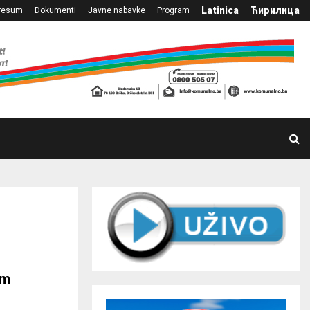
Latinica
Ћирилица
resum
Dokumenti
Javne nabavke
Program
im