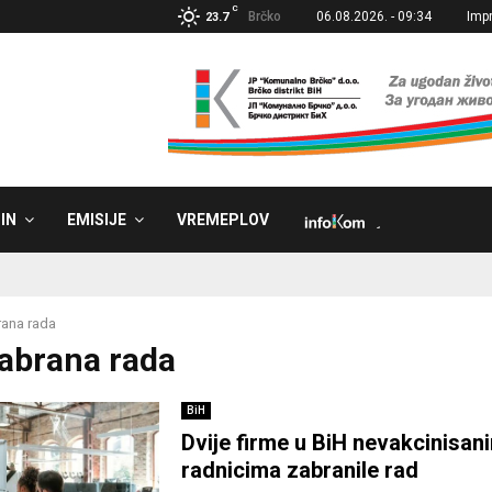
C
Brčko
06.08.2026. - 09:34
Imp
23.7
IN
EMISIJE
VREMEPLOV
˼
ana rada
Zabrana rada
BiH
Dvije firme u BiH nevakcinisan
radnicima zabranile rad