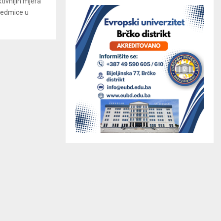
ktivnijih mjera
 sedmice u