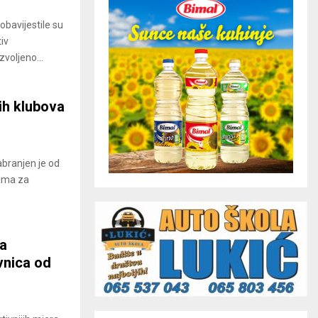
obavijestile su
iv
voljeno...
ih klubova
abranjen je od
rama za
da
vnica od