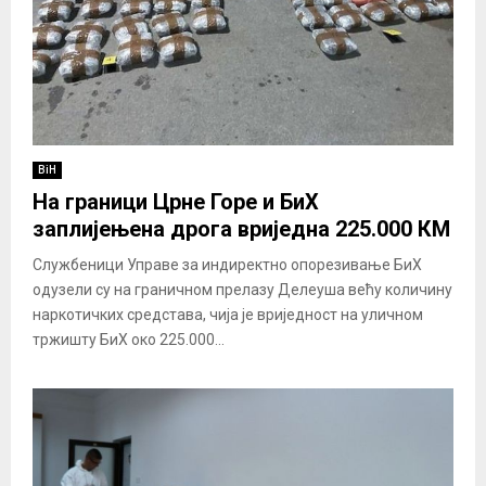
BiH
На граници Црне Горе и БиХ
заплијењена дрога вриједна 225.000 КМ
Службеници Управе за индиректно опорезивање БиХ
одузели су на граничном прелазу Делеуша већу количину
наркотичких средстава, чија је вриједност на уличном
тржишту БиХ око 225.000...