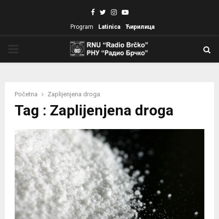
Facebook
Twitter
Instagram
Youtube
Program
Latinica
Ћирилица
PRIMARY
MENU
Početna
Zaplijenjena droga
Tag : Zaplijenjena droga