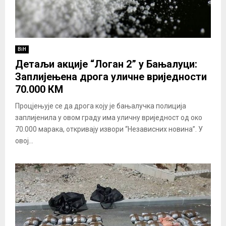
BiH
Детаљи акције “Логан 2” у Бањалуци:
Заплијењена дрога уличне вриједности
70.000 КМ
Процјењује се да дрога коју је бањалучка полиција
заплијенила у овом граду има уличну вриједност од око
70.000 марака, откривају извори “Независних новина”. У
овој...