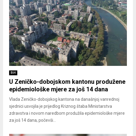
BiH
U Zeničko-dobojskom kantonu produžene
epidemiološke mjere za još 14 dana
Vlada Zeničko-dobojskog kantona na današnjoj vanrednoj
sjednici usvojila je prijedlog Kriznog štaba Ministarstva
zdravstva i novom naredbom produžila epidemiološke mjere
za još 14 dana, počevši...