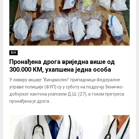
BiH
Пронађена дрога вриједна више од
300.000 КМ, ухапшена једна особа
У оквиру акције “Виндмолен” припадници Федералне
управе полиције (ФУП) су у суботу на подручју Зеничко-
добојског кантона ухапсили Д.Ш. (27), а током претреса
пронађена је дрога...