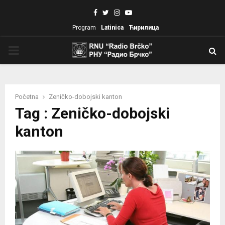
Facebook
Twitter
Instagram
Youtube
Program
Latinica
Ћирилица
PRIMARY
MENU
Početna
Zeničko-dobojski kanton
Tag : Zeničko-dobojski
kanton