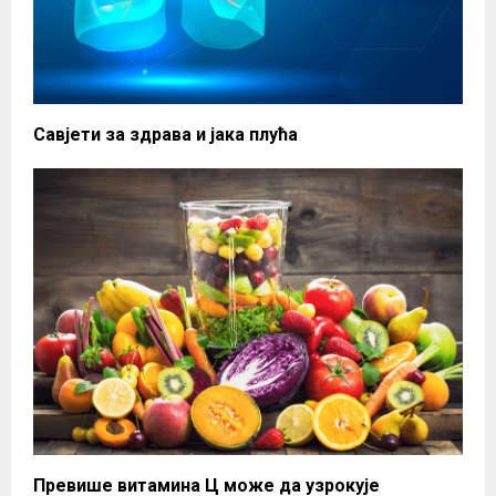
Савјети за здрава и јака плућа
Превише витамина Ц може да узрокује