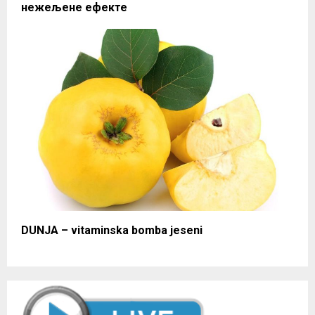
нежељене ефекте
DUNJA – vitaminska bomba jeseni