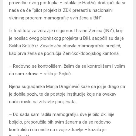
provedbu ovog postupka – istakla je Hadžić, dodajući da se
nada da će “pilot projekt iz ZDK prerasti u nacionalni
skrining program mamografije svih žena u BiH”.
Iz Instituta za zdravlje i sigurnost hrane Zenica (INZ), koji
je nosilac ovog pionirskog projekta u BiH, saopćili su da je
Saliha Sojkić iz Zavidovića obavila mamografski pregled,
kao prva žena sa područja Zeničko-dobojskog kantona.
– Redovno se kontrolišem, želim da se kontrolišem i volim
da sam zdrava – rekla je Sojkić.
Njena sugrađanka Marija Dragičević kaže da joj je drago da
je dobila poziv, te da postoje institucije koje na ovakav
način misle na zdravlje pacijenata.
– Do sada sam radila mamografiju, sve je bilo ok, nije
boljelo, preporučila bih svim ženama da se redovno
kontrolišu i da misle na svoje zdravlje – kazala je