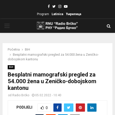
Facebook
Twitter
Instagram
Youtube
Program
Latinica
Ћирилица
PRIMARY
MENU
Početna
BiH
Besplatni mamografski pregled za 54.000 žena u Zeničko-
dobojskom kantonu
BiH
Besplatni mamografski pregled za
54.000 žena u Zeničko-dobojskom
kantonu
od
Radio Brčko
05.02.2022 - 10:40
PODIJELI
0