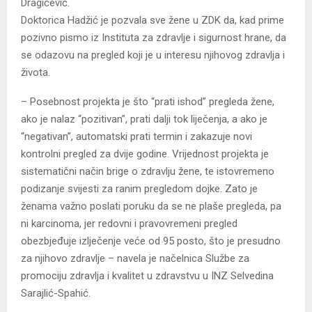
Dragičević.
Doktorica Hadžić je pozvala sve žene u ZDK da, kad prime
pozivno pismo iz Instituta za zdravlje i sigurnost hrane, da
se odazovu na pregled koji je u interesu njihovog zdravlja i
života.
– Posebnost projekta je što “prati ishod” pregleda žene,
ako je nalaz “pozitivan”, prati dalji tok liječenja, a ako je
“negativan”, automatski prati termin i zakazuje novi
kontrolni pregled za dvije godine. Vrijednost projekta je
sistematični način brige o zdravlju žene, te istovremeno
podizanje svijesti za ranim pregledom dojke. Zato je
ženama važno poslati poruku da se ne plaše pregleda, pa
ni karcinoma, jer redovni i pravovremeni pregled
obezbjeđuje izlječenje veće od 95 posto, što je presudno
za njihovo zdravlje – navela je načelnica Službe za
promociju zdravlja i kvalitet u zdravstvu u INZ Selvedina
Sarajlić-Spahić.