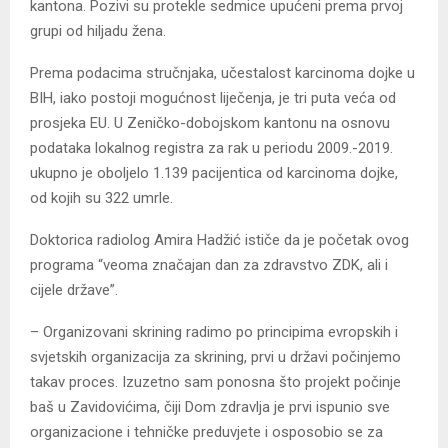
kantona. Pozivi su protekle sedmice upućeni prema prvoj
grupi od hiljadu žena.
Prema podacima stručnjaka, učestalost karcinoma dojke u
BIH, iako postoji mogućnost liječenja, je tri puta veća od
prosjeka EU. U Zeničko-dobojskom kantonu na osnovu
podataka lokalnog registra za rak u periodu 2009.-2019.
ukupno je oboljelo 1.139 pacijentica od karcinoma dojke,
od kojih su 322 umrle.
Doktorica radiolog Amira Hadžić ističe da je početak ovog
programa “veoma značajan dan za zdravstvo ZDK, ali i
cijele države”.
– Organizovani skrining radimo po principima evropskih i
svjetskih organizacija za skrining, prvi u državi počinjemo
takav proces. Izuzetno sam ponosna što projekt počinje
baš u Zavidovićima, čiji Dom zdravlja je prvi ispunio sve
organizacione i tehničke preduvjete i osposobio se za