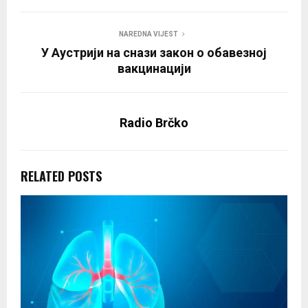
NAREDNA VIJEST
У Аустрији на снази закон о обавезној
вакцинацији
Radio Brčko
RELATED POSTS