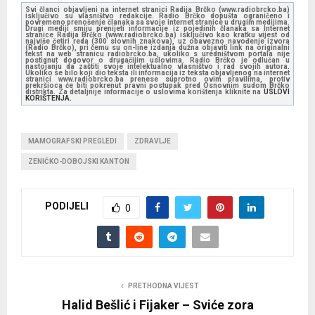
Svi članci objavljeni na internet stranici Radija Brčko (www.radiobrcko.ba)
isključivo su vlasništvo redakcije. Radio Brčko dopušta ograničeno i
povremeno prenošenje članaka sa svoje internet stranice u drugim medijima.
Drugi mediji smiju prenijeti informacije iz pojedinih članaka sa Internet
stranice Radija Brčko (www.radiobrcko.ba) isključivo kao kratku vijest od
najviše četiri reda (300 slovnih znakova), uz obavezno navođenje izvora
(Radio Brčko), pri čemu su on-line izdanja dužna objaviti link na originalni
tekst na web stranicu radiobrcko.ba, ukoliko s uredništvom portala nije
postignut dogovor o drugačijim uslovima. Radio Brčko je odlučan u
nastojanju da zaštiti svoje intelektualno vlasništvo i rad svojih autora.
Ukoliko se bilo koji dio teksta ili informacija iz teksta objavljenog na internet
stranici www.radiobrcko.ba prenese suprotno ovim pravilima, protiv
prekršioca će biti pokrenut pravni postupak pred Osnovnim sudom Brčko
distrikta. Za detaljnije informacije o uslovima korištenja kliknite na
USLOVI
KORIŠTENJA.
MAMOGRAFSKI PREGLEDI
ZDRAVLJE
ZENIČKO-DOBOJSKI KANTON
PODIJELI
0
PRETHODNA VIJEST
Halid Bešlić i Fijaker – Sviće zora