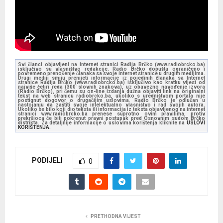
Svi članci objavljeni na internet stranici Radija Brčko (www.radiobrcko.ba)
isključivo su vlasništvo redakcije. Radio Brčko dopušta ograničeno i
povremeno prenošenje članaka sa svoje internet stranice u drugim medijima.
Drugi mediji smiju prenijeti informacije iz pojedinih članaka sa Internet
stranice Radija Brčko (www.radiobrcko.ba) isključivo kao kratku vijest od
najviše četiri reda (300 slovnih znakova), uz obavezno navođenje izvora
(Radio Brčko), pri čemu su on-line izdanja dužna objaviti link na originalni
tekst na web stranicu radiobrcko.ba, ukoliko s uredništvom portala nije
postignut dogovor o drugačijim uslovima. Radio Brčko je odlučan u
nastojanju da zaštiti svoje intelektualno vlasništvo i rad svojih autora.
Ukoliko se bilo koji dio teksta ili informacija iz teksta objavljenog na internet
stranici www.radiobrcko.ba prenese suprotno ovim pravilima, protiv
prekršioca će biti pokrenut pravni postupak pred Osnovnim sudom Brčko
distrikta. Za detaljnije informacije o uslovima korištenja kliknite na
USLOVI
KORIŠTENJA.
PODIJELI
0
PRETHODNA VIJEST