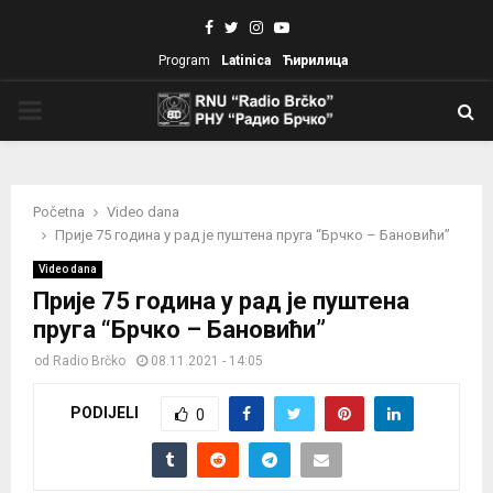
Facebook
Twitter
Instagram
Youtube
Program
Latinica
Ћирилица
PRIMARY
MENU
Početna
Video dana
Прије 75 година у рад је пуштена пруга “Брчко – Бановићи”
Video dana
Прије 75 година у рад је пуштена
пруга “Брчко – Бановићи”
od
Radio Brčko
08.11.2021 - 14:05
PODIJELI
0