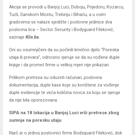
Akcija se provodi u Banjoj Luci, Doboju, Prijedoru, Kozarcu,
Tuzli, Sanskom Mostu, Trebinju i Bihaću, a u ovim
gradovima se nalaze sjedište i poslovne jedinice dva
poslovna lica – Sector Security i Bodyguard Fileković,
saznaje
Klix.ba
.
Oni su osumnjičeni da su počinili krivično djelo “Poreska
utaja ili prevara”, odnosno vjeruje se da su vođene duple
knjige i da promet firme u velikoj mjeri nije prikazan.
Prilikom pretresa su oduzeti računari, poslovna
dokumentacija, duple kase koje su korištene za vođenje
duple evidencije te veća količina novca za koju se vjeruje
da nije bila oporezovana.
SIPA na 18 lokacija u Banjoj Luci vrši pretrese zbog
sumnje na poresku utaju
Riječ je o jednoj poslovnici firme Bodyguard Fileković, dok