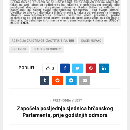
(Radio Brčko), pri čemu su on-line izdanja dužna objaviti link na originalni
tekst na web stranicu radiobrcko.ba, ukoliko s uredništvom portala nije
postignut dogovor o drugačijim uslovima. Radio Brčko je odlučan u
nastojanju da zaštiti svoje intelektualno vlasništvo i rad svojih autora.
Ukoliko se bilo koji dio teksta ili informacija iz teksta objavljenog na internet
stranici www.radiobrcko.ba prenese suprotno ovim pravilima, protiv
prekršioca će biti pokrenut pravni postupak pred Osnovnim sudom Brčko
distrikta. Za detaljnije informacije o uslovima korištenja kliknite na
USLOVI
KORIŠTENJA.
AGENCIJA ZA ISTRAGE I ZAŠTITU /SIPA/ BIH
KASE I NOVAC
PRETRESI
SECTOR SECURITY
PODIJELI
0
PRETHODNA VIJEST
Započela posljednja sjednica brčanskog
Parlamenta, prije godišnjih odmora