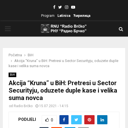
Facebook
Twitter
Instagram
Youtube
Program
Latinica
Ћирилица
PRIMARY
MENU
Početna
BiH
Akcija “Kruna” u BiH: Pretresi u Sector Securityju, oduzete duple
kase i velika suma novca
BiH
Akcija “Kruna” u BiH: Pretresi u Sector
Securityju, oduzete duple kase i velika
suma novca
od
Radio Brčko
15.07.2021 - 14:15
PODIJELI
0