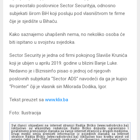
su preostalo poslovnice Sector Securityja, odnosno
subjekati širom BiH koji posluju pod vlasništvom te firme
čije je sjedište u Bihaću.
Kako saznajemo uhapšenih nema, no nekoliko osoba će
biti ispitano u svojstvu svjedoka.
Sector Security je jedna od firmi pokojnog Slaviše Krunića
koji je ubijen u aprilu 2019. godine u blizini Banje Luke.
Nedavno je i Biznisinfo pisao o jednoj od njegovih
poslovnih subjekata “Sector ADS” navodeći da ga je kupio
“Prointer” čiji je vlasnik sin Milorada Dodika, Igor.
Tekst preuzet sa
www.klix.ba
Foto: Ilustracija
Svi članci objavljeni na internet stranici Radija Brčko (www.radiobrcko.ba)
isključivo su vlasništvo redakcije. Radio Brčko dopušta ograničeno i
povremeno prenošenje članaka sa svoje internet stranice u drugim medijima.
Drugi mediji smiju prenijeti informacije iz pojedinih članaka sa Internet
stranice Radija Brčko (www.radiobrcko.ba) isključivo kao kratku vijest od
najviše četiri reda (300 slovnih znakova), uz obavezno navođenje izvora