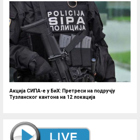
Акција СИПА-е у БиХ: Претреси на подручју
Тузланског кантона на 12 локација