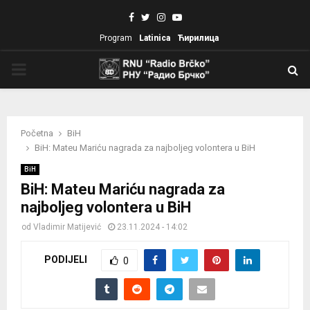
Facebook
Twitter
Instagram
Youtube
Program
Latinica
Ћирилица
PRIMARY
MENU
Početna
BiH
BiH: Mateu Mariću nagrada za najboljeg volontera u BiH
BiH
BiH: Mateu Mariću nagrada za
najboljeg volontera u BiH
od
Vladimir Matijević
23.11.2024 - 14:02
PODIJELI
0