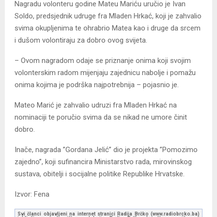
Nagradu volonteru godine Mateu Mariću uručio je Ivan
Soldo, predsjednik udruge fra Mladen Hrkać, koji je zahvalio
svima okupljenima te ohrabrio Matea kao i druge da srcem
i dušom volontiraju za dobro ovog svijeta.
– Ovom nagradom odaje se priznanje onima koji svojim
volonterskim radom mijenjaju zajednicu nabolje i pomažu
onima kojima je podrška najpotrebnija – pojasnio je.
Mateo Marić je zahvalio udruzi fra Mladen Hrkać na
nominaciji te poručio svima da se nikad ne umore činit
dobro.
Inače, nagrada ”Gordana Jelić” dio je projekta ”Pomozimo
zajedno”, koji sufinancira Ministarstvo rada, mirovinskog
sustava, obitelji i socijalne politike Republike Hrvatske.
Izvor: Fena
Svi članci objavljeni na internet stranici Radija Brčko (www.radiobrcko.ba)