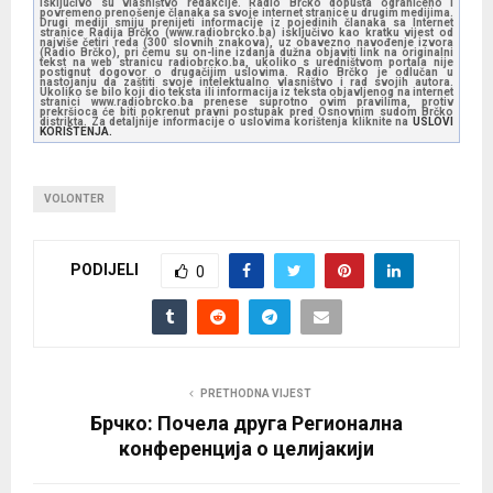
isključivo su vlasništvo redakcije. Radio Brčko dopušta ograničeno i
povremeno prenošenje članaka sa svoje internet stranice u drugim medijima.
Drugi mediji smiju prenijeti informacije iz pojedinih članaka sa Internet
stranice Radija Brčko (www.radiobrcko.ba) isključivo kao kratku vijest od
najviše četiri reda (300 slovnih znakova), uz obavezno navođenje izvora
(Radio Brčko), pri čemu su on-line izdanja dužna objaviti link na originalni
tekst na web stranicu radiobrcko.ba, ukoliko s uredništvom portala nije
postignut dogovor o drugačijim uslovima. Radio Brčko je odlučan u
nastojanju da zaštiti svoje intelektualno vlasništvo i rad svojih autora.
Ukoliko se bilo koji dio teksta ili informacija iz teksta objavljenog na internet
stranici www.radiobrcko.ba prenese suprotno ovim pravilima, protiv
prekršioca će biti pokrenut pravni postupak pred Osnovnim sudom Brčko
distrikta. Za detaljnije informacije o uslovima korištenja kliknite na
USLOVI
KORIŠTENJA.
VOLONTER
PODIJELI
0
PRETHODNA VIJEST
Брчко: Почела друга Регионална
конференција о целијакији